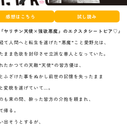
感想はこちら
試し読み
『ヤリチン天使×強欲悪魔』のエクスタシートピア♡』
経て人間へと転生を遂げた“悪魔”こと愛野允は、
たまま色欲を封印させ立派な善人となっていた。
れたかつての天敵“天使”の皆方優は、
とふざけた事をぬかし前世の記憶を失ったまま
と変貌を遂げていて…。
のも束の間、酔った皆方の介抱を頼まれ、
て帰る。
い出そうとするが、