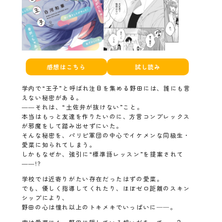
感想はこちら
試し読み
学内で“王子”と呼ばれ注目を集める野田には、誰にも言
えない秘密がある。
――それは、“土佐弁が抜けない”こと。
本当はもっと友達を作りたいのに、方言コンプレックス
が邪魔をして踏み出せずにいた。
そんな秘密を、パリピ軍団の中心でイケメンな同級生・
愛菜に知られてしまう。
しかもなぜか、強引に“標準語レッスン”を提案されて
――!?
学校では近寄りがたい存在だったはずの愛菜。
でも、優しく指導してくれたり、ほぼゼロ距離のスキン
シップにより、
野田の心は憧れ以上のトキメキでいっぱいに──。