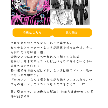
感想はこちら
試し読み
ヤれて気が合うヤツなら、わりと誰でも。
ビッチなスケーター・なつきが新宿で拾ったのは、今に
も倒れそうな社畜・遊。
介抱ついでにホテルへ連れ込んで誘ってみれば――
相手は、今までのセフレとは比べものにならないくらい
規格外のデカ○ン!?
軽い気持ちで挑んだはずが、なつきは遊のドエロい攻め
にあっさり即オチ。
「かわいい」なんて囁かれながら抱きつぶされたら、い
つもの軽いノリでサヨナラなんてできなくて……!?
襲い受ビッチ、史上最大の誤算！ 沼落ち確定のセフレ関
係が始まる!?