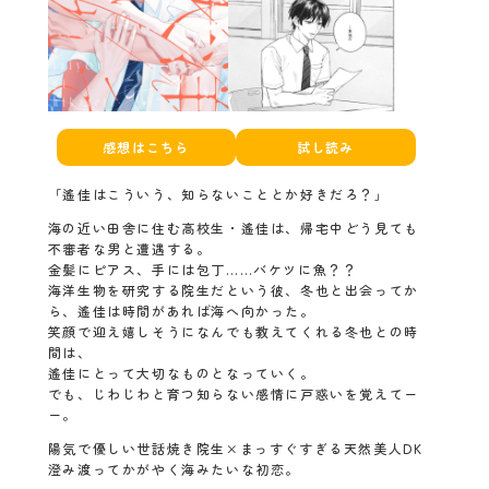
感想はこちら
試し読み
「遙佳はこういう、知らないこととか好きだろ？」
海の近い田舎に住む高校生・遙佳は、帰宅中どう見ても
不審者な男と遭遇する。
金髪にピアス、手には包丁……バケツに魚？？
海洋生物を研究する院生だという彼、冬也と出会ってか
ら、遙佳は時間があれば海へ向かった。
笑顔で迎え嬉しそうになんでも教えてくれる冬也との時
間は、
遙佳にとって大切なものとなっていく。
でも、じわじわと育つ知らない感情に戸惑いを覚えてー
ー。
陽気で優しい世話焼き院生×まっすぐすぎる天然美人DK
澄み渡ってかがやく海みたいな初恋。