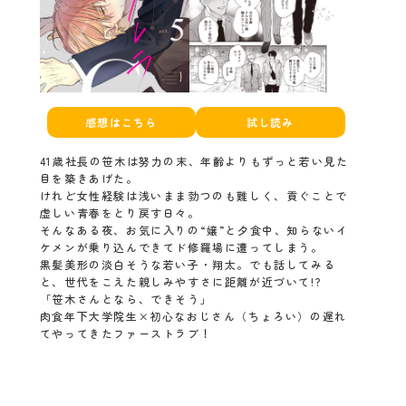
感想はこちら
試し読み
41歳社長の笹木は努力の末、年齢よりもずっと若い見た
目を築きあげた。
けれど女性経験は浅いまま勃つのも難しく、貢ぐことで
虚しい青春をとり戻す日々。
そんなある夜、お気に入りの“嬢”と夕食中、知らないイ
ケメンが乗り込んできてド修羅場に遭ってしまう。
黒髪美形の淡白そうな若い子・翔太。でも話してみる
と、世代をこえた親しみやすさに距離が近づいて!?
「笹木さんとなら、できそう」
肉食年下大学院生×初心なおじさん（ちょろい）の遅れ
てやってきたファーストラブ！