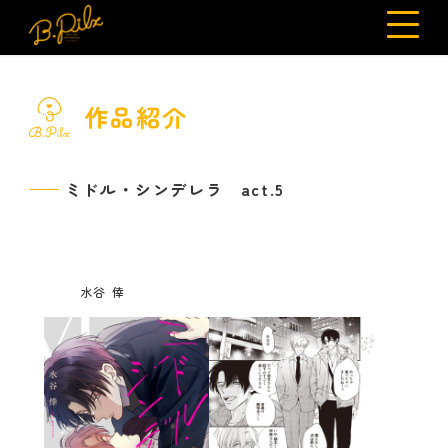
作品紹介
ミドル・シンデレラ act.5
水谷 倖