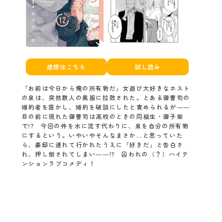
感想はこちら
試し読み
「お前は今日から俺の所有物だ」女遊び大好きなホスト
の泉は、突然数人の黒服に拉致された。とある御曹司の
婚約者を誑かし、婚約を破談にしたと責められるが――
目の前に現れた御曹司は高校のときの同級生・御子柴
で!? 今回の件を水に流す代わりに、泉を自分の所有物
にするという。いやいやそんなまさか…と思っていた
ら、豪邸に連れて行かれたうえに「好きだ」と告白さ
れ、押し倒されてしまい――!? 囚われの（？）ハイテ
ンションラブコメディ！