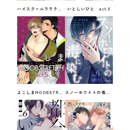
ハイスクールラララブ act.6
いとしいひと act.5
春田
佐久みのり
よこしまMOOBSTRETCH act.5
スノーホワイトの毒に染む act.6
おしず。
緋汰しっぷ