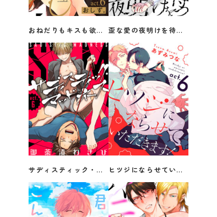
おねだりもキスも欲しくない act.6
歪な愛の夜明けを待つ act.5
おしず。
三ツ矢凡人
サディスティック・マッドネス act.6
ヒツジにならせていただきます！ act.6
御茶漬わさび
あずみつな