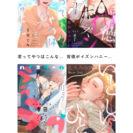
君ってやつはこんなにも act.5
背徳ポイズンハニー act.1
文川じみ
烏丸ピヨひこ