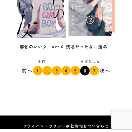
都合のいい女 act.6
残念だったな、運命だ！ act.12
安眠
あずみつな
前へ
1
…
3
4
5
6
7
次へ
プライバシーポリシー
会社情報
お問い合わせ