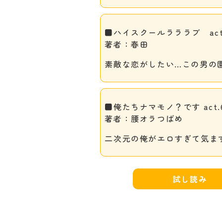
■ハイスクールラララブ act
著者：春田
素敵な恋がしたい…この男の
■俺たちナマモノ？です act.6
著者：腰オラつばめ
二次元の俺がエロすぎて気ま
試し読み