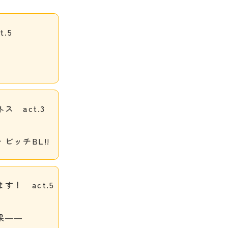
.5
 act.3
ビッチBL!!
！ act.5
果――