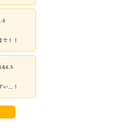
.6
園で！！
&6.5
ずい…！