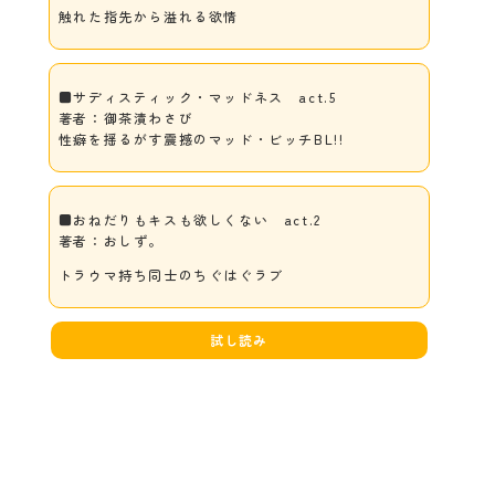
触れた指先から溢れる欲情
■サディスティック・マッドネス act.5
著者：御茶漬わさび
性癖を揺るがす震撼のマッド・ビッチBL!!
■おねだりもキスも欲しくない act.2
著者：おしず。
トラウマ持ち同士のちぐはぐラブ
試し読み