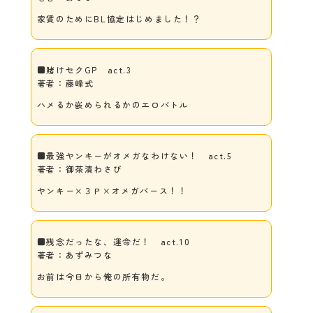
家賃のためにBL協定はじめました！？
■賭けセクGP act.3
著者：藤峰式
ハメるか嵌められるかのエロバトル
■最強ヤンキーがオメガなわけない！ act.5
著者：御茶漬わさび
ヤンキー×３Ｐ×オメガバース！！
■残念だったな、運命だ！ act.10
著者：あずみつな
お前は今日から俺の所有物だ。