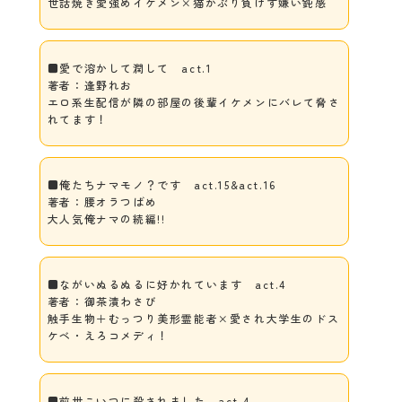
世話焼き愛強めイケメン×猫かぶり負けず嫌い鈍感
■愛で溶かして潤して act.1
著者：逢野れお
エロ系生配信が隣の部屋の後輩イケメンにバレて脅さ
れてます！
■俺たちナマモノ？です act.15&act.16
著者：腰オラつばめ
大人気俺ナマの続編!!
■ながいぬるぬるに好かれています act.4
著者：御茶漬わさび
触手生物＋むっつり美形霊能者×愛され大学生のドス
ケベ・えろコメディ！
■前世こいつに殺されました act.4