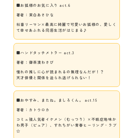
■お狐様のお気に入り act.6
著者：茉白あさひな
社畜リーマン×最高に綺麗で可愛いお狐様の、愛しく
て幸せあふれる同居生活がはじまる♪
■ハンドタッチメトラー act.3
著者：御茶漬わさび
憧れの推しに心が読まれるの無理なんだが！？
天才俳優と関係を迫られ逃げられない！
■おやすみ、またね。ましろくん。 act.15
著者：カトウロカ
コミュ強人気者イケメン（むっつり）×不眠症地味か
わ男子（ピュア）、すれちがい青春ヒーリング・ラブ
☆