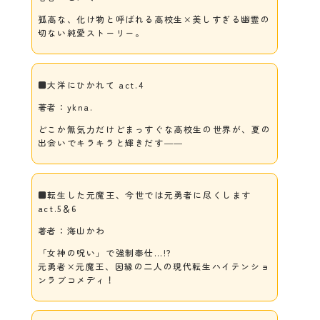
孤高な、化け物と呼ばれる高校生×美しすぎる幽霊の
切ない純愛ストーリー。
■大洋にひかれて act.4
著者：ykna.
どこか無気力だけどまっすぐな高校生の世界が、夏の
出会いでキラキラと輝きだす――
■転生した元魔王、今世では元勇者に尽くします
act.5＆6
著者：海山かわ
「女神の呪い」で強制奉仕…!?
元勇者×元魔王、因縁の二人の現代転生ハイテンショ
ンラブコメディ！