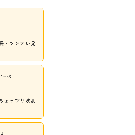
長・ツンデレ兄
1〜3
ちょっぴり波乱
4