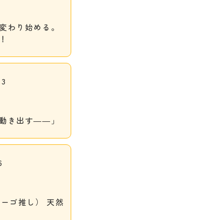
変わり始める。
！
3
動き出す――」
6
ーゴ推し） 天然