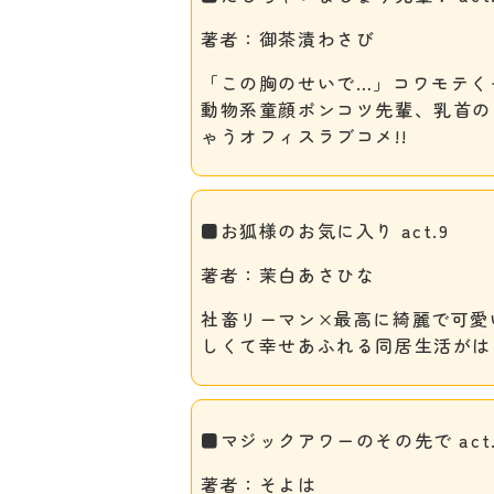
著者：御茶漬わさび
「この胸のせいで…」コワモテく
動物系童顔ポンコツ先輩、乳首の
ゃうオフィスラブコメ!!
■お狐様のお気に入り act.9
著者：茉白あさひな
社畜リーマン×最高に綺麗で可愛
しくて幸せあふれる同居生活がは
■マジックアワーのその先で act.
著者：そよは