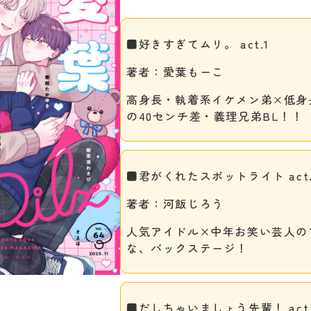
■好きすぎてムリ。 act.1
著者：愛葉もーこ
高身長・執着系イケメン弟×低身
の40センチ差・義理兄弟BL！！
■君がくれたスポットライト act.
著者：河飯じろう
人気アイドル×中年お笑い芸人の
な、バックステージ！
■だしちゃいましょう先輩！ act.