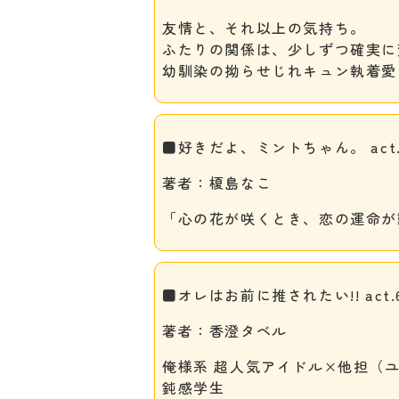
友情と、それ以上の気持ち。
ふたりの関係は、少しずつ確実に
幼馴染の拗らせじれキュン執着愛
■好きだよ、ミントちゃん。 act.
著者：榎島なこ
「心の花が咲くとき、恋の運命が
■オレはお前に推されたい!! act.
著者：香澄タベル
俺様系 超人気アイドル×他担（ユ
鈍感学生