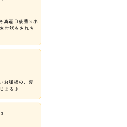
そ真面目後輩×小
お世話もされち
いお狐様の、愛
じまる♪
3