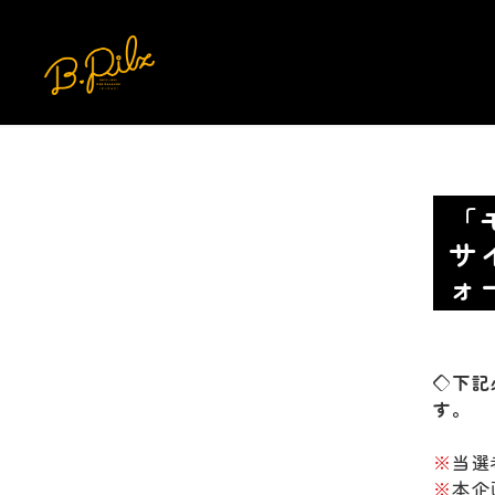
「
サ
ォ
◇下記
す。
※
当選
※
本企