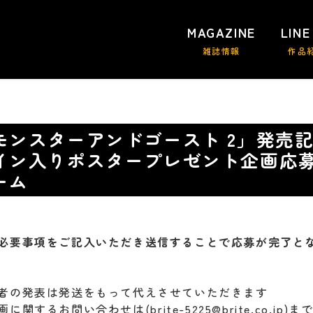
MAGAZINE
LINE
雑誌情報
作品
モンスターアンドゴースト 2」発売
イン入りポスタープレゼント企画応
ーム
必要事項をご記入いただき送信することで応募が完了と
者の発表は発送をもって代えさせていただきます
画に関するお問い合わせは(
brite-5225@brite.co.jp
)ま