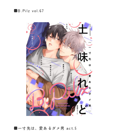
■
B.Pilz vol.67
■一
寸先は、愛あるダメ男 act.5