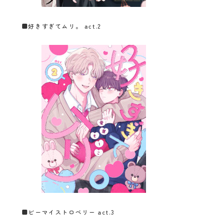
■
好きすぎてムリ。 act.2
■
ビーマイストロベリー act.3