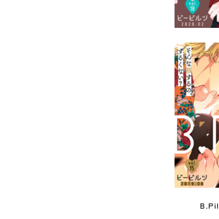
B.Pi
B.Pi