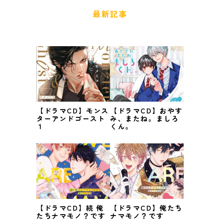
最新記事
【ドラマCD】モンス
【ドラマCD】おやす
ターアンドゴースト
み、またね。ましろ
１
くん。
【ドラマCD】続 俺
【ドラマCD】俺たち
たちナマモノ？です
ナマモノ？です